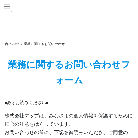
コ
ナ
ン
ビ
テ
ゲ
ン
ー
ツ
シ
業務に関するお問い合わせ
へ
ョ
ス
ン
HOME
業務に関するお問い合わせ
キ
に
ッ
移
プ
動
業務に関するお問い合わせフ
ォーム
■必ずお読みください■
株式会社マップは、みなさまの個人情報を保護するために
細心の注意をはらっています。
お問い合わせの前に、下記を御読みいただき、ご同意の